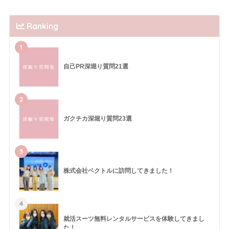
Ranking
1
自己PR深堀り質問21選
2
ガクチカ深堀り質問23選
3
株式会社ベクトルに訪問してきました！
4
就活スーツ無料レンタルサービスを体験してきまし
た！