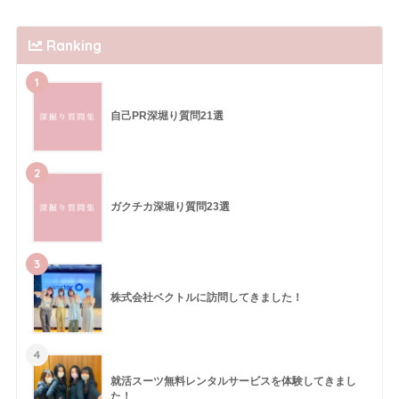
Ranking
1
自己PR深堀り質問21選
2
ガクチカ深堀り質問23選
3
株式会社ベクトルに訪問してきました！
4
就活スーツ無料レンタルサービスを体験してきまし
た！