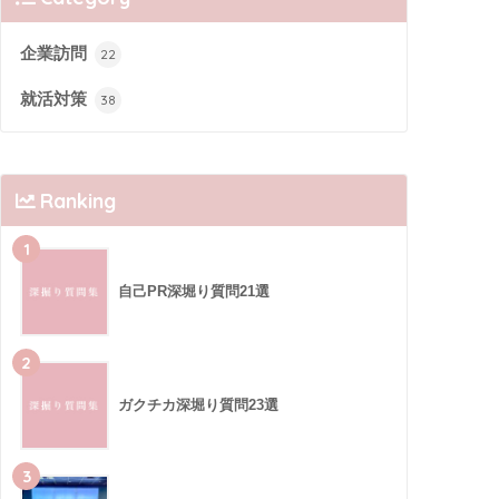
企業訪問
22
就活対策
38
Ranking
1
自己PR深堀り質問21選
2
ガクチカ深堀り質問23選
3