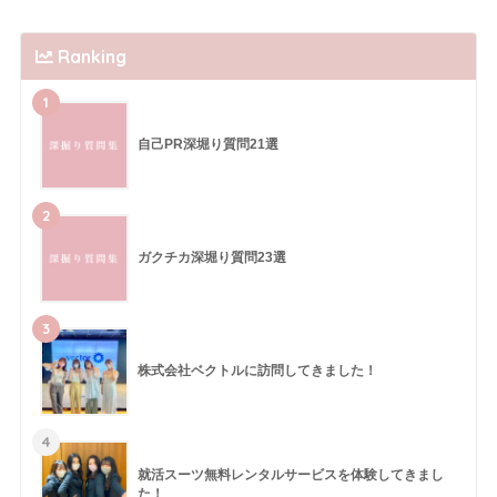
Ranking
1
自己PR深堀り質問21選
2
ガクチカ深堀り質問23選
3
株式会社ベクトルに訪問してきました！
4
就活スーツ無料レンタルサービスを体験してきまし
た！