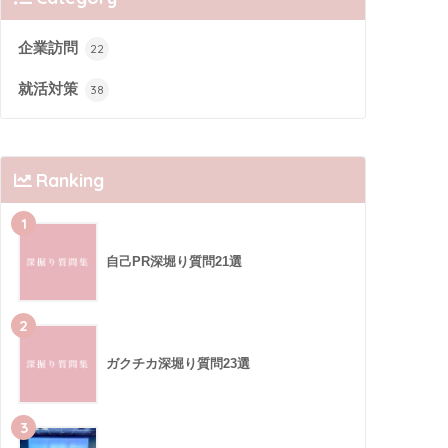
企業訪問
22
就活対策
38
Ranking
1
自己PR深堀り質問21選
2
ガクチカ深堀り質問23選
3