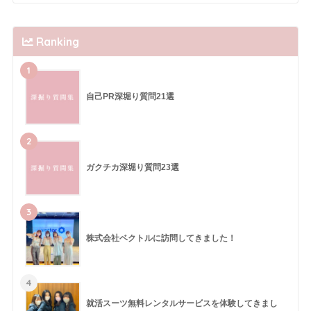
Ranking
1
自己PR深堀り質問21選
2
ガクチカ深堀り質問23選
3
株式会社ベクトルに訪問してきました！
4
就活スーツ無料レンタルサービスを体験してきまし